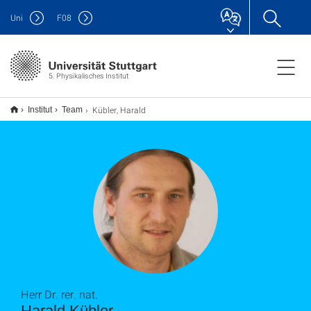
Uni
F
08
5. Physikalisches Institut
Kübler, Harald
Institut
Team
Herr Dr. rer. nat.
Harald Kübler