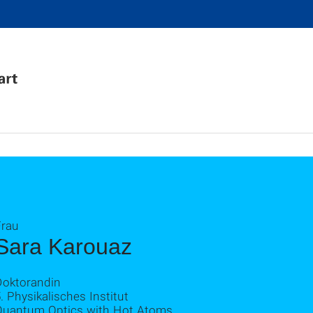
Frau
Sara Karouaz
Doktorandin
. Physikalisches Institut
Quantum Optics with Hot Atoms