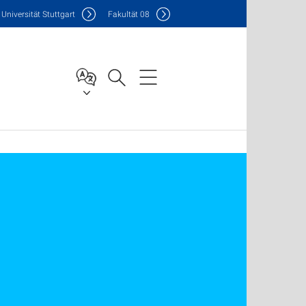
Uni
versität Stuttgart
F
akultät
08