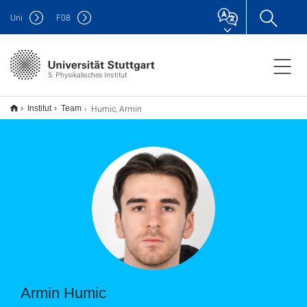
Uni
F
08
5. Physikalisches Institut
Humic, Armin
Institut
Team
Armin Humic